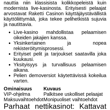
nauttia niin klassisista kolikkopeleistä kuin
modernista live-kasinosta. Erityisesti pelaajat
arvostavat Raketti Casinon käyttäjäystävällistä
käyttöliittymää, joka tekee pelihetkistä sujuvia
ja nautittavia.
Live-kasino mahdollistaa pelaamisen
oikeiden jakajien kanssa.
Yksinkertainen ja nopea
rekisteröitymisprosessi.
Erityiset pelit ja tarjoukset saatavilla joka
kuukausi.
Yksityisyys ja turvallisuus pelaamisen
aikana.
Pelien demoversiot käytettävissä kokeilua
varten.
Ominaisuus
Kuvaus
VIP-ohjelma
Palkitsee uskolliset pelaajat
Maksuvaihtoehdot
Monipuoliset vaihtoehdot
Parhaat nettikasinot: Kattavat