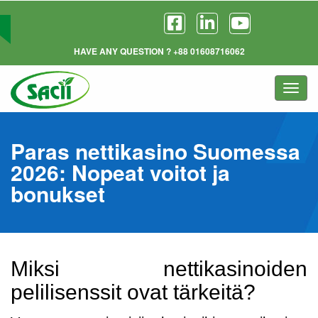
HAVE ANY QUESTION ? +88 01608716062
Togg
navi
Paras nettikasino Suomessa
2026: Nopeat voitot ja
bonukset
Miksi nettikasinoiden
pelilisenssit ovat tärkeitä?