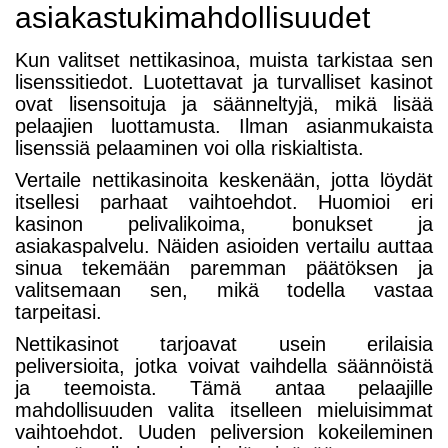
asiakastukimahdollisuudet
Kun valitset nettikasinoa, muista tarkistaa sen
lisenssitiedot. Luotettavat ja turvalliset kasinot
ovat lisensoituja ja säänneltyjä, mikä lisää
pelaajien luottamusta. Ilman asianmukaista
lisenssiä pelaaminen voi olla riskialtista.
Vertaile nettikasinoita keskenään, jotta löydät
itsellesi parhaat vaihtoehdot. Huomioi eri
kasinon pelivalikoima, bonukset ja
asiakaspalvelu. Näiden asioiden vertailu auttaa
sinua tekemään paremman päätöksen ja
valitsemaan sen, mikä todella vastaa
tarpeitasi.
Nettikasinot tarjoavat usein erilaisia
peliversioita, jotka voivat vaihdella säännöistä
ja teemoista. Tämä antaa pelaajille
mahdollisuuden valita itselleen mieluisimmat
vaihtoehdot. Uuden peliversion kokeileminen