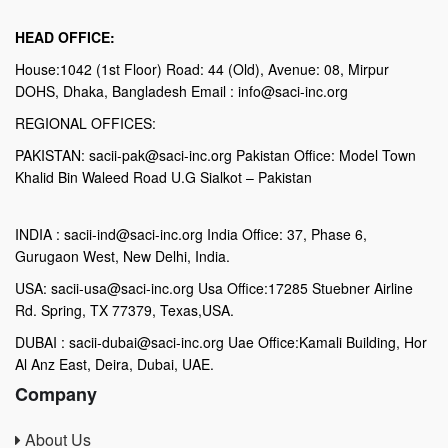
HEAD OFFICE:
House:1042 (1st Floor) Road: 44 (Old), Avenue: 08, Mirpur
DOHS, Dhaka, Bangladesh Email : info@saci-inc.org
REGIONAL OFFICES:
PAKISTAN: sacii-pak@saci-inc.org Pakistan Office: Model Town
Khalid Bin Waleed Road U.G Sialkot – Pakistan
INDIA : sacii-ind@saci-inc.org India Office: 37, Phase 6,
Gurugaon West, New Delhi, India.
USA: sacii-usa@saci-inc.org Usa Office:17285 Stuebner Airline
Rd. Spring, TX 77379, Texas,USA.
DUBAI : sacii-dubai@saci-inc.org Uae Office:Kamali Building, Hor
Al Anz East, Deira, Dubai, UAE.
Company
About Us