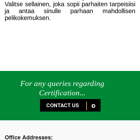
Valitse sellainen, joka sopii parhaiten tarpeisiisi
ja antaa sinulle parhaan mahdollisen
pelikokemuksen.
For any queries regarding
Certification...
CONTACT US
Office Addresses: